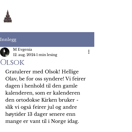
Maria Bebudelse
ortodokse kloster
Innlegg
M Evgenia
12. aug. 2024
1 min lesing
Olsok
Gratulerer med Olsok! Hellige 
Olav, be for oss syndere! Vi feirer 
dagen i henhold til den gamle 
kalenderen, som er kalenderen 
den ortodokse Kirken bruker - 
slik vi også feirer jul og andre 
høytider 13 dager senere enn 
mange er vant til i Norge idag. 