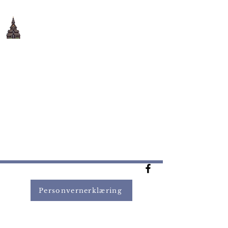
Maria Bebudelse
ortodokse kloster
©
2024 Maria Bebudelse ortodokse kloster
Personvernerklæring